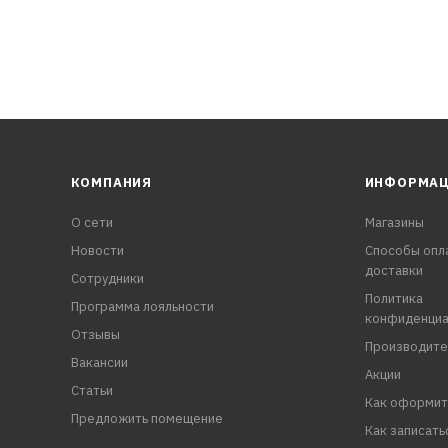
КОМПАНИЯ
ИНФОРМА
О сети
Магазины
Новости
Способы опл
доставки
Сотрудники
Политика
Программа лояльности
конфиденциа
Отзывы
Производите
Вакансии
Акции
Статьи
Как оформит
Предложить помещение
Как записать