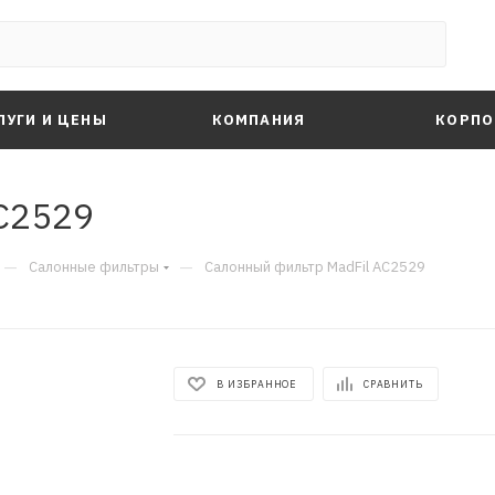
ЛУГИ И ЦЕНЫ
КОМПАНИЯ
КОРПО
C2529
—
—
Салонные фильтры
Салонный фильтр MadFil AC2529
В ИЗБРАННОЕ
СРАВНИТЬ