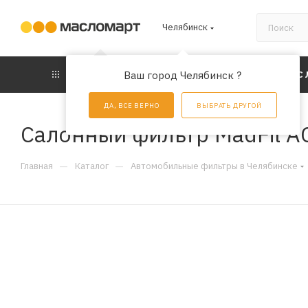
Челябинск
КАТАЛОГ
Ваш город Челябинск ?
АКЦИИ
УС
ДА, ВСЕ ВЕРНО
ВЫБРАТЬ ДРУГОЙ
Салонный фильтр MadFil A
—
—
Главная
Каталог
Автомобильные фильтры в Челябинске