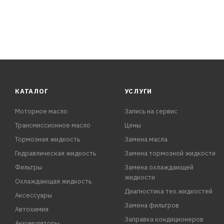
КАТАЛОГ
УСЛУГИ
Моторное масло
Запись на сервис
Трансмиссионное масло
Цены
Тормозная жидкость
Замена масла
Гидравлическая жидкость
Замена тормозной жидкости
Фильтры
Замена охлаждающей
жидкости
Охлаждающая жидкость
Диагностика тех.жидкостей
Аксессуары
Замена фильтров
Автохимия
Заправка кондиционеров
Аккумуляторы