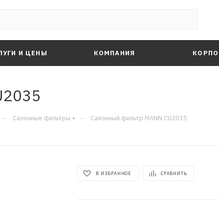
ЛУГИ И ЦЕНЫ
КОМПАНИЯ
КОРПО
U2035
—
—
Салонные фильтры
Салонный фильтр MANN CU2035
В ИЗБРАННОЕ
СРАВНИТЬ