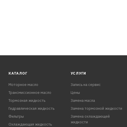
КАТАЛОГ
УСЛУГИ
Моторное масло
Запись на сервис
Трансмиссионное масло
Цены
Тормозная жидкость
Замена масла
Гидравлическая жидкость
Замена тормозной жидкости
Фильтры
Замена охлаждающей
жидкости
Охлаждающая жидкость