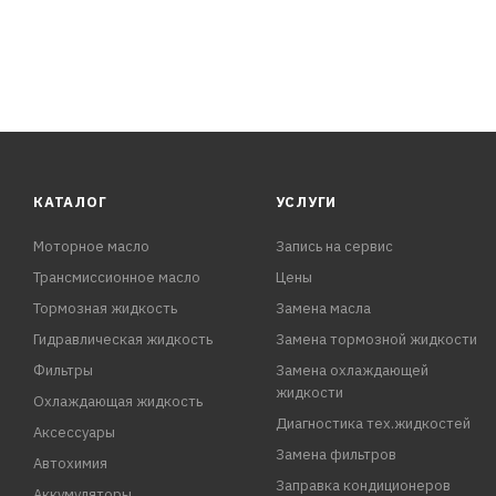
КАТАЛОГ
УСЛУГИ
Моторное масло
Запись на сервис
Трансмиссионное масло
Цены
Тормозная жидкость
Замена масла
Гидравлическая жидкость
Замена тормозной жидкости
Фильтры
Замена охлаждающей
жидкости
Охлаждающая жидкость
Диагностика тех.жидкостей
Аксессуары
Замена фильтров
Автохимия
Заправка кондиционеров
Аккумуляторы