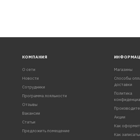
КОМПАНИЯ
ИНФОРМА
О сети
Магазины
Новости
Способы опл
доставки
Сотрудники
Политика
Программа лояльности
конфиденциа
Отзывы
Производите
Вакансии
Акции
Статьи
Как оформит
Предложить помещение
Как записать