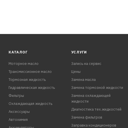
КАТАЛОГ
УСЛУГИ
Моторное масло
Запись на сервис
Трансмиссионное масло
Цены
Тормозная жидкость
Замена масла
Гидравлическая жидкость
Замена тормозной жидкости
Фильтры
Замена охлаждающей
жидкости
Охлаждающая жидкость
Диагностика тех.жидкостей
Аксессуары
Замена фильтров
Автохимия
Заправка кондиционеров
Аккумуляторы