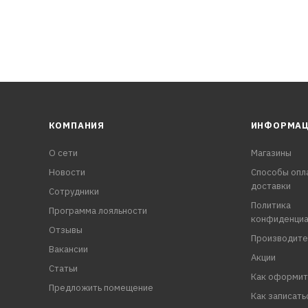
КОМПАНИЯ
ИНФОРМА
О сети
Магазины
Новости
Способы опл
доставки
Сотрудники
Политика
Программа лояльности
конфиденциа
Отзывы
Производите
Вакансии
Акции
Статьи
Как оформит
Предложить помещение
Как записать