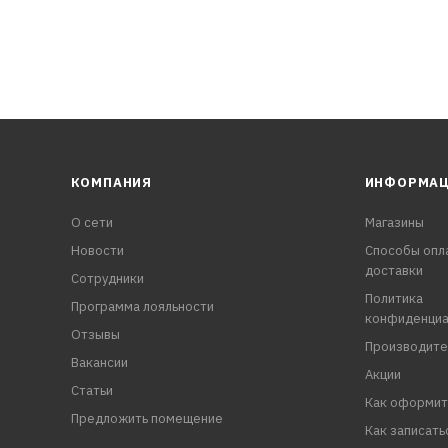
КОМПАНИЯ
ИНФОРМА
О сети
Магазины
Новости
Способы опл
доставки
Сотрудники
Политика
Программа лояльности
конфиденциа
Отзывы
Производите
Вакансии
Акции
Статьи
Как оформит
Предложить помещение
Как записать