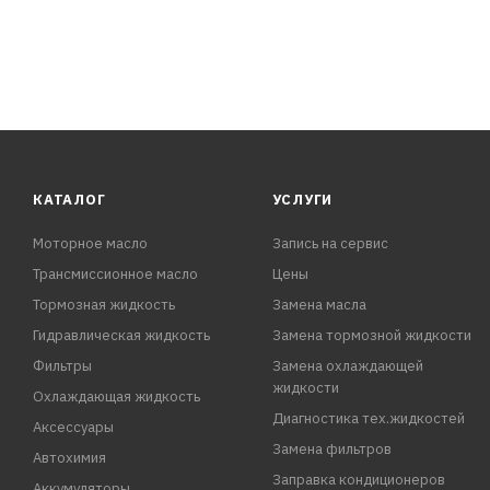
КАТАЛОГ
УСЛУГИ
Моторное масло
Запись на сервис
Трансмиссионное масло
Цены
Тормозная жидкость
Замена масла
Гидравлическая жидкость
Замена тормозной жидкости
Фильтры
Замена охлаждающей
жидкости
Охлаждающая жидкость
Диагностика тех.жидкостей
Аксессуары
Замена фильтров
Автохимия
Заправка кондиционеров
Аккумуляторы