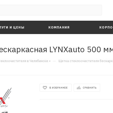
ЛУГИ И ЦЕНЫ
КОМПАНИЯ
КОРПО
ескаркасная LYNXauto 500 мм
—
теклоочистителя в Челябинске
Щетка стеклоочистителя бескарка
В ИЗБРАННОЕ
СРАВНИТЬ