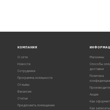
КОМПАНИЯ
ИНФОРМА
О сети
Магазины
Новости
Способы опл
доставки
Сотрудники
Политика
Программа лояльности
конфиденциа
Отзывы
Производите
Вакансии
Акции
Статьи
Как оформит
Предложить помещение
Как записать