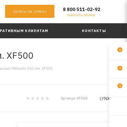
8 800 511-02-92
ЗАПИСЬ НА СЕРВИС
ЗАКАЗАТЬ ЗВОНОК
РАТИВНЫМ КЛИЕНТАМ
КОНТАКТЫ
0
. XF500
сная LYNXauto 500 мм. XF500
0
0
LYNXauto
Артикул:
XF500