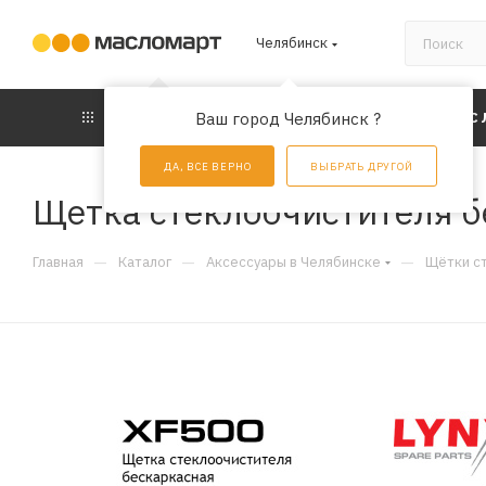
Челябинск
КАТАЛОГ
Ваш город Челябинск ?
АКЦИИ
УС
ДА, ВСЕ ВЕРНО
ВЫБРАТЬ ДРУГОЙ
Щетка стеклоочистителя б
—
—
—
Главная
Каталог
Аксессуары в Челябинске
Щётки с