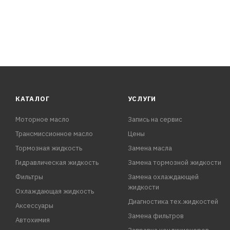
КАТАЛОГ
УСЛУГИ
Моторное масло
Запись на сервис
Трансмиссионное масло
Цены
Тормозная жидкость
Замена масла
Гидравлическая жидкость
Замена тормозной жидкости
Фильтры
Замена охлаждающей
жидкости
Охлаждающая жидкость
Диагностика тех.жидкостей
Аксессуары
Замена фильтров
Автохимия