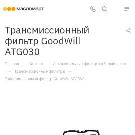
Трансмиссионный
фильтр GoodWill
ATG030
—
—
Главная
Каталог
Автомобильные фильтры в Челябинске
—
—
Трансмиссионные фильтры
Трансмиссионный фильтр GoodWill ATG030