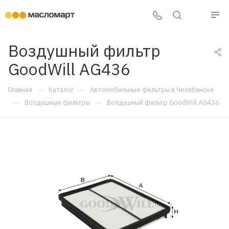
Воздушный фильтр
GoodWill AG436
—
—
Главная
Каталог
Автомобильные фильтры в Челябинске
—
—
Воздушные фильтры
Воздушный фильтр GoodWill AG436