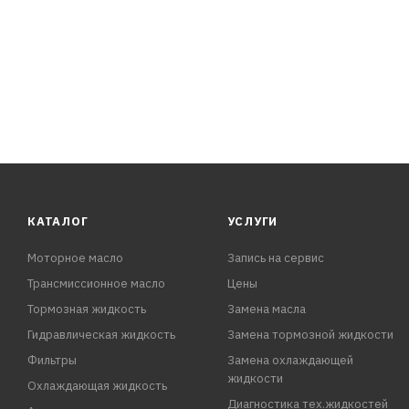
КАТАЛОГ
УСЛУГИ
Моторное масло
Запись на сервис
Трансмиссионное масло
Цены
Тормозная жидкость
Замена масла
Гидравлическая жидкость
Замена тормозной жидкости
Фильтры
Замена охлаждающей
жидкости
Охлаждающая жидкость
Диагностика тех.жидкостей