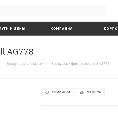
ЛУГИ И ЦЕНЫ
КОМПАНИЯ
КОРПО
ll AG778
—
—
Воздушные фильтры
Воздушный фильтр GoodWill AG778
В ИЗБРАННОЕ
СРАВНИТЬ