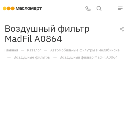
Воздушный фильтр
MadFil A0864
—
—
Главная
Каталог
Автомобильные фильтры в Челябинске
—
—
Воздушные фильтры
Воздушный фильтр MadFil A0864