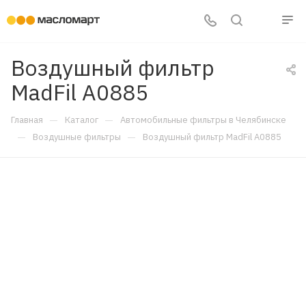
Воздушный фильтр
MadFil A0885
—
—
Главная
Каталог
Автомобильные фильтры в Челябинске
—
—
Воздушные фильтры
Воздушный фильтр MadFil A0885