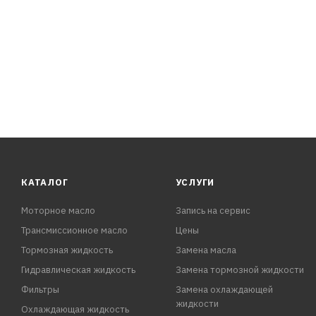
КАТАЛОГ
УСЛУГИ
Моторное масло
Запись на сервис
Трансмиссионное масло
Цены
Тормозная жидкость
Замена масла
Гидравлическая жидкость
Замена тормозной жидкости
Фильтры
Замена охлаждающей
жидкости
Охлаждающая жидкость