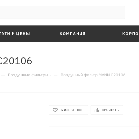
ЛУГИ И ЦЕНЫ
КОМПАНИЯ
КОРПО
C20106
—
—
Воздушные фильтры
Воздушный фильтр MANN C20106
В ИЗБРАННОЕ
СРАВНИТЬ