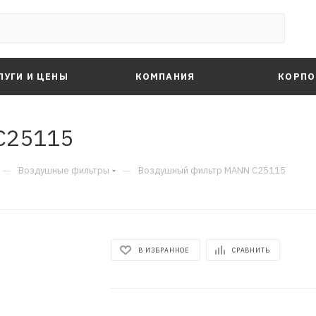
ЛУГИ И ЦЕНЫ
КОМПАНИЯ
КОРПО
C25115
—
—
Воздушные фильтры
Воздушный фильтр MANN C25115
В ИЗБРАННОЕ
СРАВНИТЬ