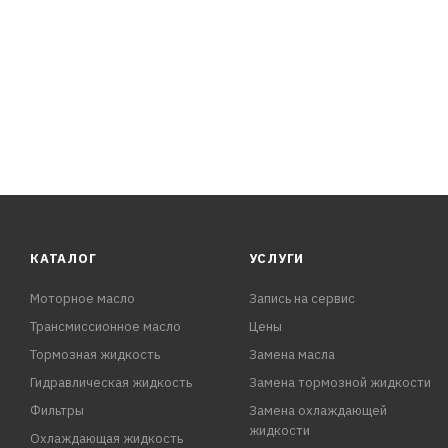
КАТАЛОГ
УСЛУГИ
Моторное масло
Запись на сервис
Трансмиссионное масло
Цены
Тормозная жидкость
Замена масла
Гидравлическая жидкость
Замена тормозной жидкости
Фильтры
Замена охлаждающей
жидкости
Охлаждающая жидкость