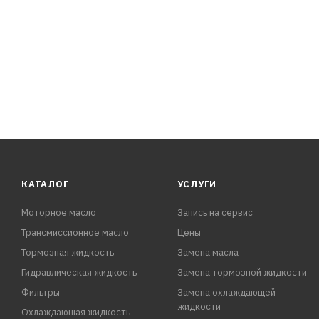
КАТАЛОГ
УСЛУГИ
Моторное масло
Запись на сервис
Трансмиссионное масло
Цены
Тормозная жидкость
Замена масла
Гидравлическая жидкость
Замена тормозной жидкости
Фильтры
Замена охлаждающей
жидкости
Охлаждающая жидкость