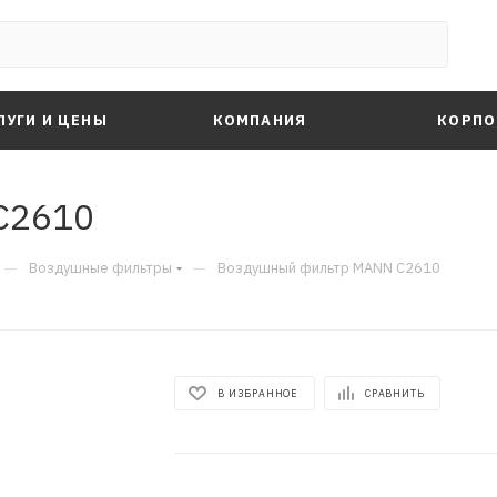
ЛУГИ И ЦЕНЫ
КОМПАНИЯ
КОРПО
C2610
—
—
Воздушные фильтры
Воздушный фильтр MANN C2610
В ИЗБРАННОЕ
СРАВНИТЬ