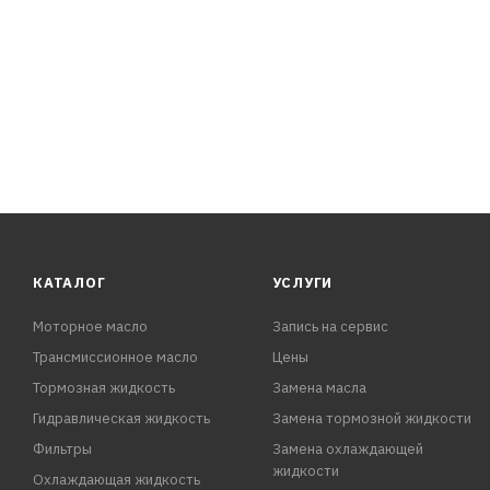
КАТАЛОГ
УСЛУГИ
Моторное масло
Запись на сервис
Трансмиссионное масло
Цены
Тормозная жидкость
Замена масла
Гидравлическая жидкость
Замена тормозной жидкости
Фильтры
Замена охлаждающей
жидкости
Охлаждающая жидкость