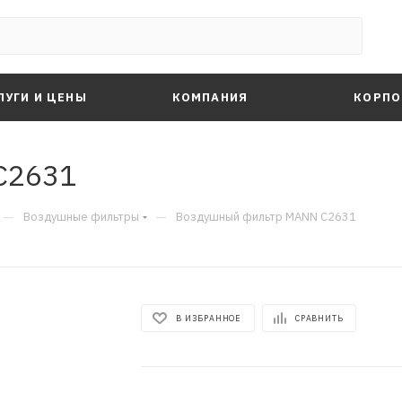
ЛУГИ И ЦЕНЫ
КОМПАНИЯ
КОРПО
C2631
—
—
Воздушные фильтры
Воздушный фильтр MANN C2631
В ИЗБРАННОЕ
СРАВНИТЬ