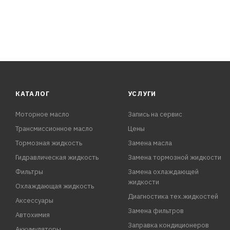
КАТАЛОГ
УСЛУГИ
Моторное масло
Запись на сервис
Трансмиссионное масло
Цены
Тормозная жидкость
Замена масла
Гидравлическая жидкость
Замена тормозной жидкости
Фильтры
Замена охлаждающей
жидкости
Охлаждающая жидкость
Диагностика тех.жидкостей
Аксессуары
Замена фильтров
Автохимия
Заправка кондиционеров
Аккумуляторы