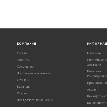
КОМПАНИЯ
ИНФОРМА
О сети
Магазины
Новости
Способы опл
доставки
Сотрудники
Политика
Программа лояльности
конфиденциа
Отзывы
Производите
Вакансии
Акции
Статьи
Как оформит
Предложить помещение
Как записать