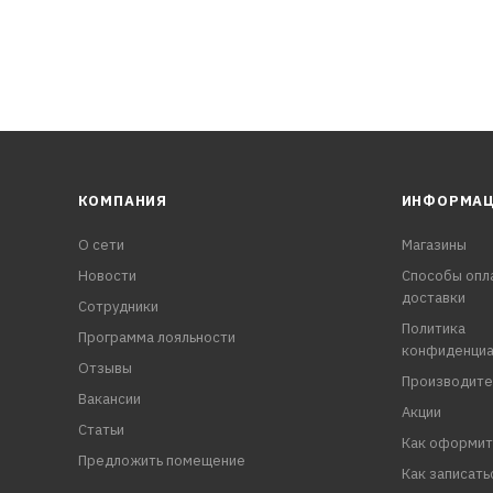
КОМПАНИЯ
ИНФОРМА
О сети
Магазины
Новости
Способы опл
доставки
Сотрудники
Политика
Программа лояльности
конфиденциа
Отзывы
Производите
Вакансии
Акции
Статьи
Как оформит
Предложить помещение
Как записать