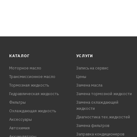
КАТАЛОГ
УСЛУГИ
Моторное масло
Запись на сервис
Трансмиссионное масло
Цены
Тормозная жидкость
Замена масла
Гидравлическая жидкость
Замена тормозной жидкости
Фильтры
Замена охлаждающей
жидкости
Охлаждающая жидкость
Диагностика тех.жидкостей
Аксессуары
Замена фильтров
Автохимия
Заправка кондиционеров
Аккумуляторы