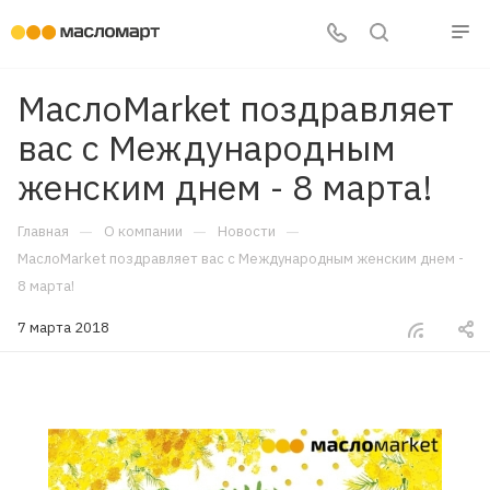
МаслоMarket поздравляет
вас с Международным
женским днем - 8 марта!
—
—
—
Главная
О компании
Новости
МаслоMarket поздравляет вас с Международным женским днем -
8 марта!
7 марта 2018