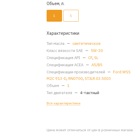
Объем, л.
1
5
Характеристики
Тип масла
—
синтетическое
Класс вязкости SAE
—
5W-30
Спецификация API
—
CF
,
SL
Спецификация ACEA
—
A5/B5
Спецификации производителей
—
Ford WSS
M2C 913-D
,
RN0700
,
STJLR.03.5003
Объем
—
1
Тип двигателя
—
4-тактный
Все характеристики
Цена может отличаться от цен в розничных магаз