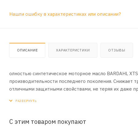
Нашли ошибку в характеристиках или описании?
ОПИСАНИЕ
ХАРАКТЕРИСТИКИ
ОТЗЫВЫ
олностью синтетическое моторное масло BARDAHL XTS
производительности последнего поколения. Снижает тр
отличными защитными свойствами, не теряя их даже пр
Рекомендовано для бензиновых и дизельных двигател
топлива.
Допуски и спецификации: API SL/CF, ACEA A1/B1/A5/B5, 
С этим товаром покупают