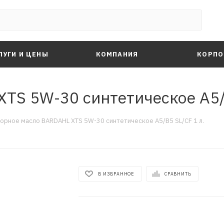
ЛУГИ И ЦЕНЫ
КОМПАНИЯ
КОРПО
TS 5W-30 синтетическое A5/B
орное масло BARDAHL XTS 5W-30 синтетическое A5/B5 SL/CF 1 л.
В ИЗБРАННОЕ
СРАВНИТЬ