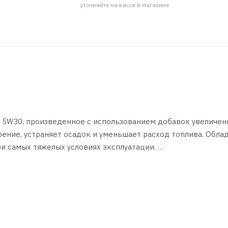
уточняйте на кассе в магазине
 5W30, произведенное с использованием добавок увеличен
ение, устраняет осадок и уменьшает расход топлива. Обла
и самых тяжелых условиях эксплуатации.
ей, турбонаддувом и атмосферных, с непосредственным вп
FORD WSS-M2C913-D, RN 0700, Jaguar Land Rover STJR.03.500