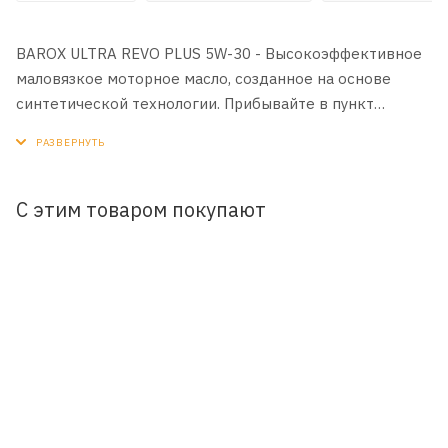
BAROX ULTRA REVO PLUS 5W-30 - Высокоэффективное
маловязкое моторное масло, созданное на основе
синтетической технологии. Прибывайте в пункт
назначения быстрее и безопаснее с максимальной
производительностью двигателя и запасом мощности.
Превосходит самые высокие требования к
испытаниям, предъявляемые известными
С этим товаром покупают
производителями. Специально разработано для
холодного климата.
ПРИМЕНЕНИЕ:
Разработано в соответствии с последними
спецификациями моторных масел и совместимо со
всеми бензиновыми каталитическими
нейтрализаторами.