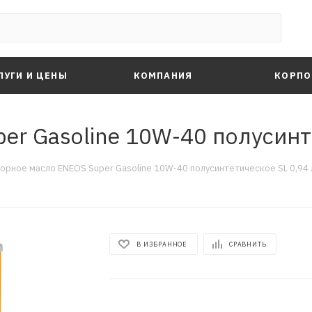
ЛУГИ И ЦЕНЫ
КОМПАНИЯ
КОРПО
r Gasoline 10W-40 полусинте
орное масло ENEOS Super Gasoline 10W-40 полусинтетическое SL 0,94 
В ИЗБРАННОЕ
СРАВНИТЬ