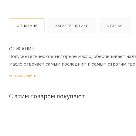
ОПИСАНИЕ
ХАРАКТЕРИСТИКИ
ОТЗЫВЫ
ОПИСАНИЕ:
Полусинтетическое моторное масло, обеспечивает над
масло отвечает самым последним и самым строгим т
легковых автомобилей, и пригодно к использованию в
ПРИМЕНЕНИЕ:
Рекомендуется для применения в четырехтактных бенз
С этим товаром покупают
малотоннажных автофургонах и внедорожниках, включа
ПРЕИМУЩЕСТВА:
- Обеспечивает легкий пуск двигателя при температура
- Надежно защищает двигатель автомобиля от коррози