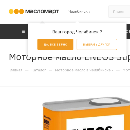
Челябинск
КАТАЛОГ
Ваш город Челябинск ?
АКЦИИ
УС
ДА, ВСЕ ВЕРНО
ВЫБРАТЬ ДРУГОЙ
Моторное масло ENEOS Supe
—
—
—
Главная
Каталог
Моторное масло в Челябинске
Мот