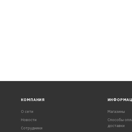
 самым сохраняя высокие характеристики при экстремальн
а.
КОМПАНИЯ
ИНФОРМА
О сети
Магазины
Новости
Способы опл
доставки
Сотрудники