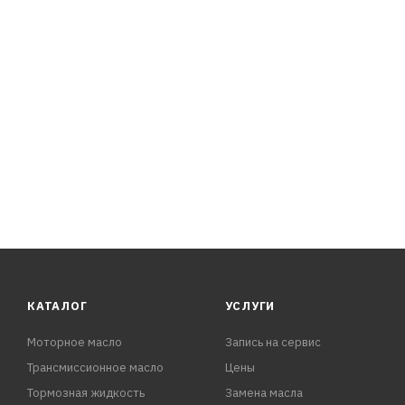
- Предотвращает образование нагара.
- Препятствует высокотемпературному окислению, тем
условиях эксплуатации.
- Низкая испаряемость - сокращается потребление масл
Соответствует стандартам:
ACEA: A3
MB: 229.1
VW: 502/505
КАТАЛОГ
УСЛУГИ
Моторное масло
Запись на сервис
Трансмиссионное масло
Цены
Тормозная жидкость
Замена масла