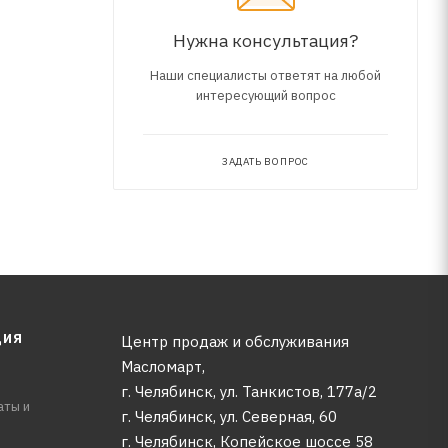
ых
Нужна консультация?
Наши специалисты ответят на любой
интересующий вопрос
ЗАДАТЬ ВОПРОС
ЦИЯ
Центр продаж и обслуживания
Масломарт,
г. Челябинск, ул. Танкистов, 177а/2
аты и
г. Челябинск, ул. Северная, 60
г. Челябинск, Копейское шоссе 58