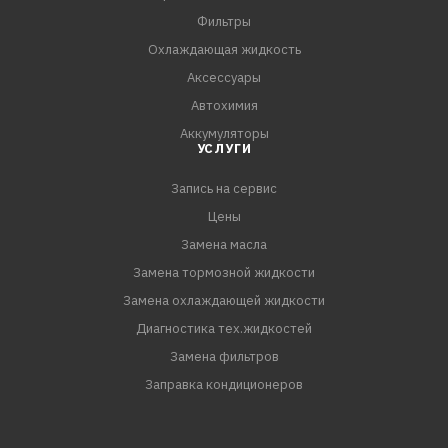
защиту от износа.
Фильтры
- Обеспечивает сохранение и стабильность тонкой
Охлаждающая жидкость
масляной пленки при температурах свыше 100 °C, что
Аксессуары
так же снижает износ двигателя.
Автохимия
Аккумуляторы
Спецификации и одобрения:
УСЛУГИ
API
Запись на сервис
Цены
Замена масла
Замена тормозной жидкости
Замена охлаждающей жидкости
Диагностика тех.жидкостей
Замена фильтров
Заправка кондиционеров