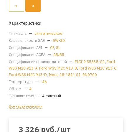
1
4
Характеристики
Тип масла
—
синтетическое
Класс вязкости SAE
—
5W-30
Спецификация API
—
CF
,
SL
Спецификация ACEA
—
A5/B5
Спецификации производителей
—
FIAT 9.55535-G1
,
Ford
WSS M2C 913-A
,
Ford WSS M2C 913-B
,
Ford WSS M2C 913-C
,
Ford WSS M2C 913-D
,
Iveco 18-1811 S1
,
RN0700
Температура
—
-46
Объем
—
4
Тип двигателя
—
4-тактный
Все характеристики
3 326
руб.
/шт