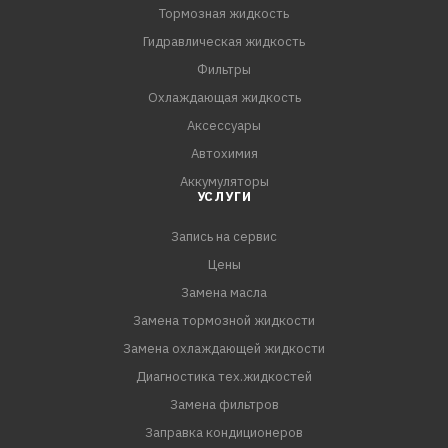
- Специальный пакет присадок и синтетические
Тормозная жидкость
компоненты обеспечивают высокий коэффициент
Гидравлическая жидкость
трения в фрикционных элементах, что позволяет
Фильтры
избежать их износа за счёт предотвращения
Охлаждающая жидкость
проскальзывания и обеспечивают четкость и
Аксессуары
плавность работы сцепления при трогании, разгоне и
Автохимия
движении с п
Аккумуляторы
УСЛУГИ
Запись на сервис
Цены
Замена масла
Замена тормозной жидкости
Замена охлаждающей жидкости
Диагностика тех.жидкостей
Замена фильтров
Заправка кондиционеров