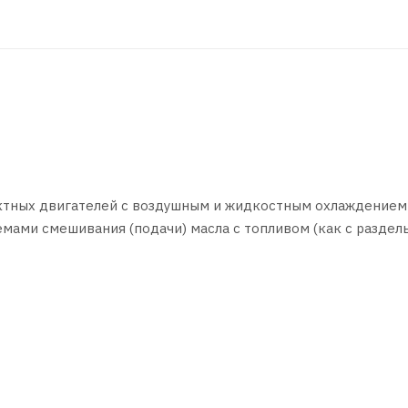
актных двигателей с воздушным и жидкостным охлаждением
мами смешивания (подачи) масла с топливом (как с раздел
месью). Разработано в соответствии с повышенными требов
в, мотовездеходов, квадроциклов, скутеров и другой внед
 применения масел уровня API TC+ или JASO FD. Необходи
ндуемые изготовителями двигателей. В случае отсутствия