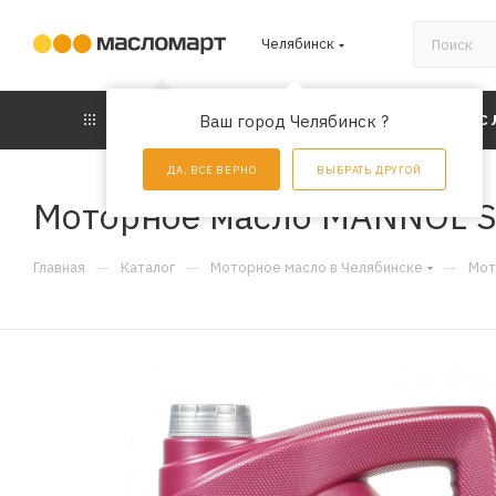
Челябинск
КАТАЛОГ
Ваш город Челябинск ?
АКЦИИ
УС
ДА, ВСЕ ВЕРНО
ВЫБРАТЬ ДРУГОЙ
Моторное масло MANNOL Sn
—
—
—
Главная
Каталог
Моторное масло в Челябинске
Мот