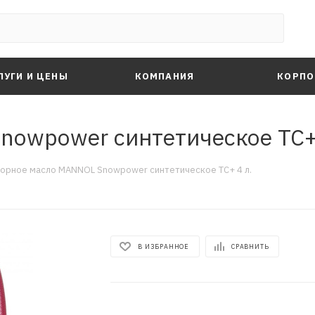
ЛУГИ И ЦЕНЫ
КОМПАНИЯ
КОРПО
owpower синтетическое TC+ 
орное масло MANNOL Snowpower синтетическое TC+ 4 л.
В ИЗБРАННОЕ
СРАВНИТЬ