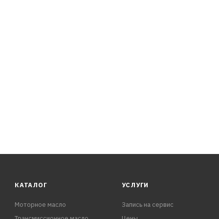
– рекомендуемая пропорция 1:50. Соблюдайте предписа
техники! Окрашено в красный цвет для визуального кон
ПРЕИМУЩЕСТВА:
- Специальная формула масла обеспечивает полное сго
- Бла
КАТАЛОГ
УСЛУГИ
Моторное масло
Запись на сервис
Трансмиссионное масло
Цены