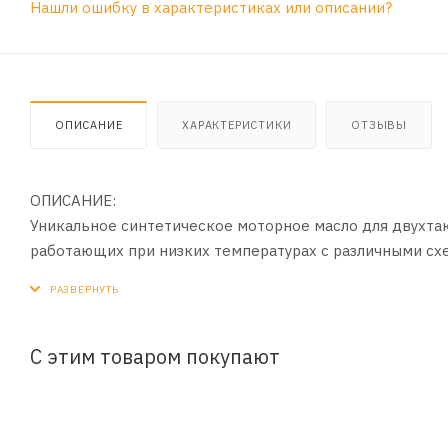
Нашли ошибку в характеристиках или описании?
ОПИСАНИЕ
ХАРАКТЕРИСТИКИ
ОТЗЫВЫ
ОПИСАНИЕ:
Уникальное синтетическое моторное масло для двухт
работающих при низких температурах с различными схе
подачей масла, так и со смазкой топливно-масляной с
двигателям последнего поколения.
ПРИМЕНЕНИЕ:
С этим товаром покупают
Предназначено для двухтактных двигателей снегоходо
техники, работающей в холодном климате и требующих
соблюдать пропорции топливно-масляной смеси рекоме