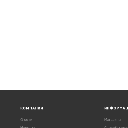
ния производителя, указанные в руководстве по эксплуат
троля масла в смеси.
рание и препятствует калильному зажиганию;
КОМПАНИЯ
ИНФОРМА
О сети
Магазины
Новости
Способы опл