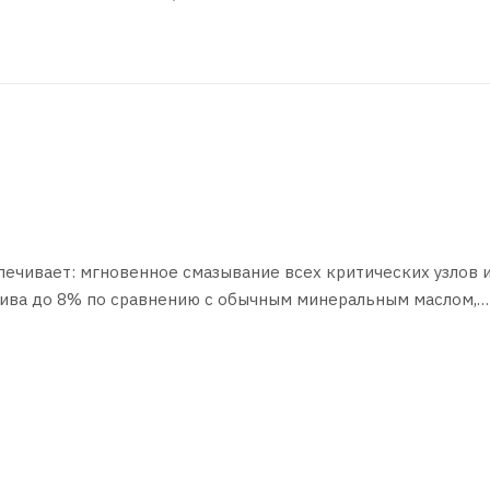
ечивает: мгновенное смазывание всех критических узлов 
плива до 8% по сравнению с обычным минеральным маслом,
пературах, предотвращение образование нагара и лакообра
вижных поршневых колец, нейтрализацию кислот, образующ
щищаемых от износа деталях при любых экстремальных
игателя.