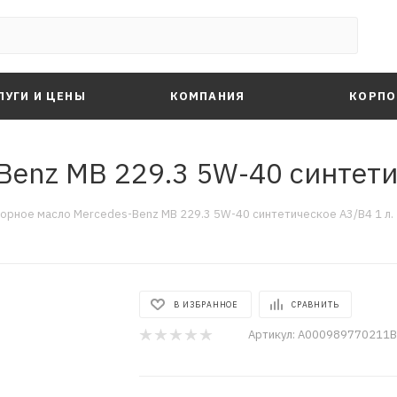
ЛУГИ И ЦЕНЫ
КОМПАНИЯ
КОРПО
enz MB 229.3 5W-40 синтетич
орное масло Mercedes-Benz MB 229.3 5W-40 синтетическое A3/B4 1 л.
В ИЗБРАННОЕ
СРАВНИТЬ
Артикул:
A000989770211B