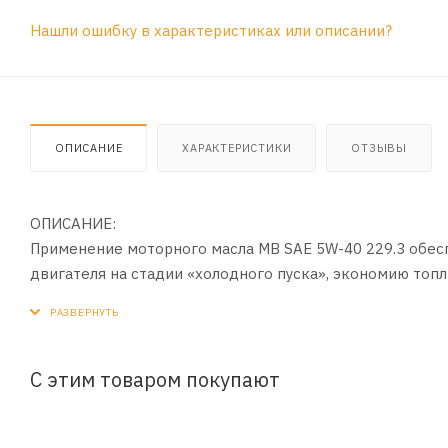
Нашли ошибку в характеристиках или описании?
ОПИСАНИЕ
ХАРАКТЕРИСТИКИ
ОТЗЫВЫ
ОПИСАНИЕ:
Применение моторного масла MB SAE 5W-40 229.3 обесп
двигателя на стадии «холодного пуска», экономию то
беспроблемный пуск двигателя при крайне низких тем
отложений, нарушающих теплоотвод от поршней и под
сгорании топлива, стабильную масленую пленку на за
температурных и эксплуатационных режимах работы дв
С этим товаром покупают