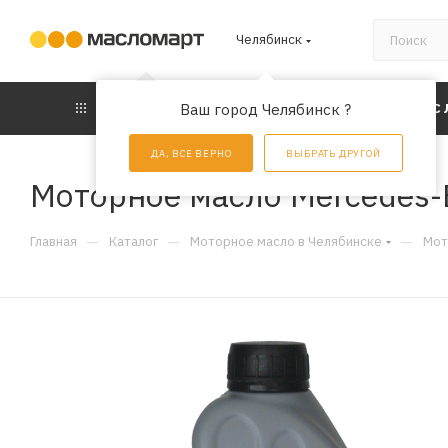
Челябинск
КАТАЛОГ
Ваш город Челябинск ?
АКЦИИ
УС
ДА, ВСЕ ВЕРНО
ВЫБРАТЬ ДРУГОЙ
Моторное масло Mercedes-B
—
—
—
Главная
Каталог
Моторное масло в Челябинске
Мот