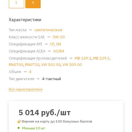
1
4
Характеристики
Тип масла
—
синтетическое
Класс вязкости SAE
—
5W-30
Спецификация API
—
CF
,
SN
Спецификация ACEA
—
A3/B4
Спецификации производителей
—
MB 229.1
,
MB 229.3
,
RN0700
,
RN0710
,
VW 502 00
,
VW 505 00
Объем
—
4
Тип двигателя
—
4-тактный
Все характеристики
5 014
руб.
/шт
Вернем на карту до 100 бонусных баллов
Меньше 10 шт