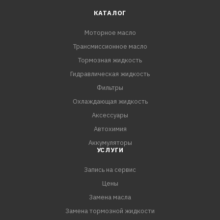
Отличные показатели при холодном пуске даже при
КАТАЛОГ
низких температурах ниже -30 °C
Моторное масло
Экономию топлива за счет легкотекучих свойств
Трансмиссионное масло
Высокую стабильность к окислению
Прекрасные вязкостно-температурные свойства
Тормозная жидкость
Отличные моющие и диспергирующие свойства
Гидравлическая жидкость
Мгновенное смазывание всех критических узлов и
Фильтры
деталей дв
Охлаждающая жидкость
Аксессуары
Автохимия
Аккумуляторы
УСЛУГИ
Запись на сервис
Цены
Замена масла
Замена тормозной жидкости