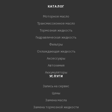
трения (OFM).
КАТАЛОГ
А также использовано высокополярное базовое масло
Моторное масло
пятой группы, которое имеет хорошую совместимость
Трансмиссионное масло
с используемым PAO.
Тормозная жидкость
Благодаря технологии USVO® достигается
Гидравлическая жидкость
максимальная стабильность вязкости. За счёт
Фильтры
уникального, запатентованного соотношения
Охлаждающая жидкость
высоковязких и низковязких базовых компонентов
Аксессуары
RAVENOL
Автохимия
производит это масло с рекордно низким
Аккумуляторы
содержанием полимерного загустителя.
УСЛУГИ
Запись на сервис
Цены
Замена масла
Замена тормозной жидкости