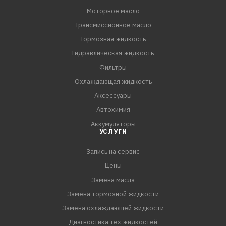
деталях при любых экстремальных температурных и
Моторное масло
эксплуатационных режимах работы двигателя.
Трансмиссионное масло
Применение
Моторное масло RAVENOL ECS EcoSynth SAE 0W-20
Тормозная жидкость
предназначено для современных мн
Гидравлическая жидкость
Фильтры
Охлаждающая жидкость
Аксессуары
Автохимия
Аккумуляторы
УСЛУГИ
Запись на сервис
Цены
Замена масла
Замена тормозной жидкости
Замена охлаждающей жидкости
Диагностика тех.жидкостей