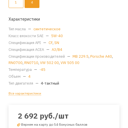
1
4
Характеристики
Тип масла
—
синтетическое
Класс вязкости SAE
—
5W-40
Спецификация API
—
CF
,
SN
Спецификация ACEA
—
A3/B4
Спецификации производителей
—
MB 229.5
,
Porsche A40
,
RN0700
,
RN0710
,
VW 502 00
,
VW 505 00
Температура
—
-45
Объем
—
4
Тип двигателя
—
4-тактный
Все характеристики
2 692
руб.
/шт
Вернем на карту до 54 бонусных баллов