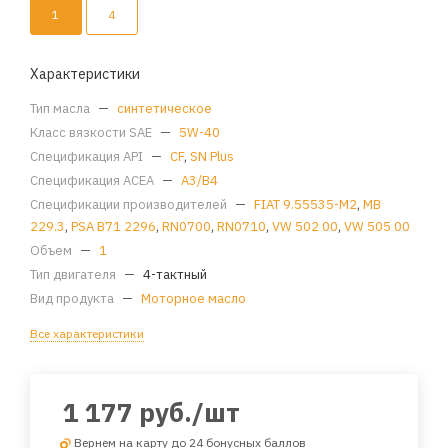
1
4
Характеристики
Тип масла
—
синтетическое
Класс вязкости SAE
—
5W-40
Спецификация API
—
CF
,
SN Plus
Спецификация ACEA
—
A3/B4
Спецификации производителей
—
FIAT 9.55535-M2
,
MB
229.3
,
PSA B71 2296
,
RN0700
,
RN0710
,
VW 502 00
,
VW 505 00
Объем
—
1
Тип двигателя
—
4-тактный
Вид продукта
—
Моторное масло
Все характеристики
1 177
руб.
/шт
Вернем на карту до 24 бонусных баллов