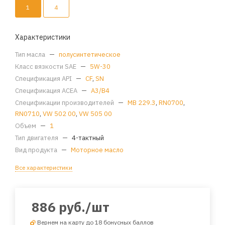
1
4
Характеристики
Тип масла
—
полусинтетическое
Класс вязкости SAE
—
5W-30
Спецификация API
—
CF
,
SN
Спецификация ACEA
—
A3/B4
Спецификации производителей
—
MB 229.3
,
RN0700
,
RN0710
,
VW 502 00
,
VW 505 00
Объем
—
1
Тип двигателя
—
4-тактный
Вид продукта
—
Моторное масло
Все характеристики
886
руб.
/шт
Вернем на карту до 18 бонусных баллов