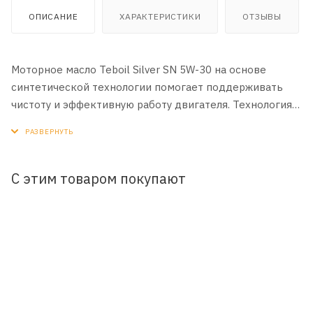
ОПИСАНИЕ
ХАРАКТЕРИСТИКИ
ОТЗЫВЫ
Моторное масло Teboil Silver SN 5W-30 на основе
синтетической технологии помогает поддерживать
чистоту и эффективную работу двигателя. Технология
моющих присадок помогает предотвратить
образование отложений на деталях двигателя,
поддерживая его чистоту и защиту от износа.
Улучшенная защита при низких температурах
С этим товаром покупают
ПРИМЕНЕНИЕ:
Рекомендовано к всесезонному применению в
современных бензиновых и не оснащенных сажевыми
фильтрами дизельных двигателях легковых
автомобилей и легкого коммерческого транспорта.