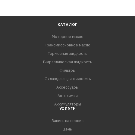
ПРЕИМУЩЕСТВА:
- Отличные низкотемпературные свойства
- Защита от износа
- Всесезонное применение
КАТАЛОГ
- Защита от отложений
Моторное масло
Трансмиссионное масло
Спецификации:
API SN/CF
Тормозная жидкость
Renault RN 0700
Гидравлическая жидкость
ACEA A3/B4
Фильтры
VW 502.00
Охлаждающая жидкость
VW 505.00
Аксессуары
Renault RN 0710
Автохимия
MB 229.3
Аккумуляторы
УСЛУГИ
Запись на сервис
Цены