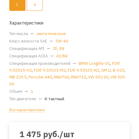
1
4
Характеристики
Тип масла
—
синтетическое
Класс вязкости SAE
—
5W-40
Спецификация API
—
CF
,
SN
Спецификация ACEA
—
A3/B4
Спецификации производителей
—
BMW Longlife-01
,
FIAT
9.55535-H2
,
FIAT 9.55535-M2
,
FIAT 9.55535-N2
,
GM LL-B-025
,
MB 229.5
,
Porsche A40
,
RN0700
,
RN0710
,
VW 502 00
,
VW 505
00
Объем
—
1
Тип двигателя
—
4-тактный
Все характеристики
1 475
руб.
/шт