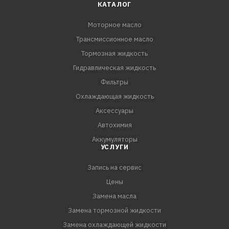
позволяет значительно снизить трение и износ
КАТАЛОГ
высоконагруженных деталей двигателя, которые
Моторное масло
подвергаются интенсивным нагрузкам и высоким
Трансмиссионное масло
рабочим температурам. Продукт обеспечивает чистоту
двигателя и эффективно предотвращает образование
Тормозная жидкость
лаков, что делает ег
Гидравлическая жидкость
Фильтры
Охлаждающая жидкость
Аксессуары
Автохимия
Аккумуляторы
УСЛУГИ
Запись на сервис
Цены
Замена масла
Замена тормозной жидкости
Замена охлаждающей жидкости