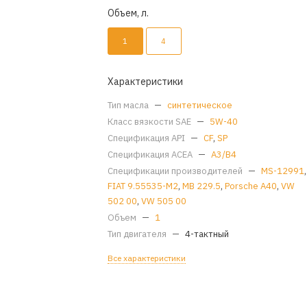
Объем, л.
1
4
Характеристики
Тип масла
—
синтетическое
Класс вязкости SAE
—
5W-40
Спецификация API
—
CF
,
SP
Спецификация ACEA
—
A3/B4
Спецификации производителей
—
MS-12991
,
FIAT 9.55535-M2
,
MB 229.5
,
Porsche A40
,
VW
502 00
,
VW 505 00
Объем
—
1
Тип двигателя
—
4-тактный
Все характеристики