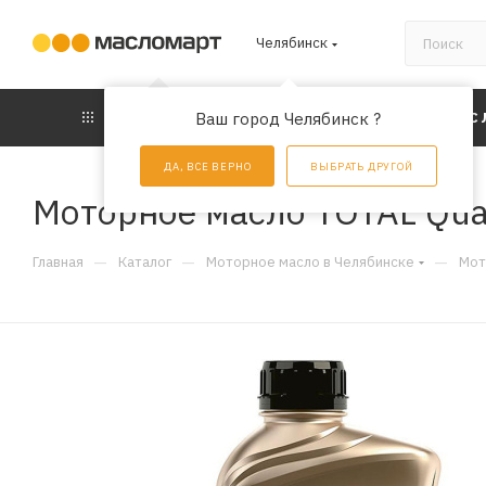
Челябинск
КАТАЛОГ
Ваш город Челябинск ?
АКЦИИ
УС
ДА, ВСЕ ВЕРНО
ВЫБРАТЬ ДРУГОЙ
Моторное масло TOTAL Quar
—
—
—
Главная
Каталог
Моторное масло в Челябинске
Мот