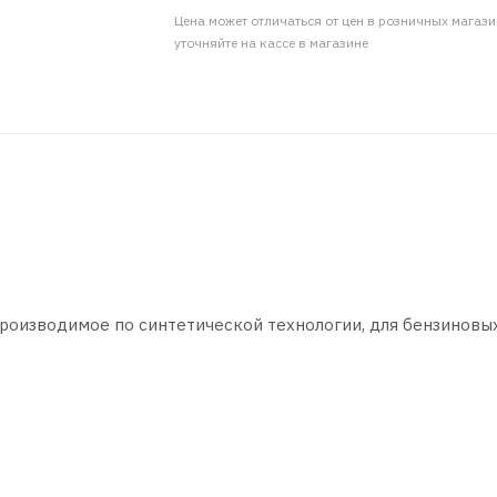
Цена может отличаться от цен в розничных магаз
уточняйте на кассе в магазине
роизводимое по синтетической технологии, для бензиновы
для современных бензиновых и дизельных двигателей. Под
цикл, трасса), всесезонно. Рекомендуется к применению в
 в двигателях с непосредственным впрыском. Подходит для