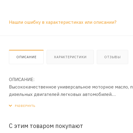
Нашли ошибку в характеристиках или описании?
ОПИСАНИЕ
ХАРАКТЕРИСТИКИ
ОТЗЫВЫ
ОПИСАНИЕ:
Высококачественное универсальное моторное масло, п
дизельных двигателей легковых автомобилей.
ПРИМЕНЕНИЕ:
Соответствует требованиям, предъявляемым к маслам 
эксплуатации в наиболее тяжелых условиях (городской 
С этим товаром покупают
турбированных и мультиклапанных двигателях, а также