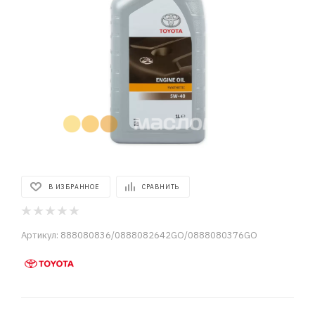
В ИЗБРАННОЕ
СРАВНИТЬ
Артикул:
888080836/0888082642GO/0888080376GO