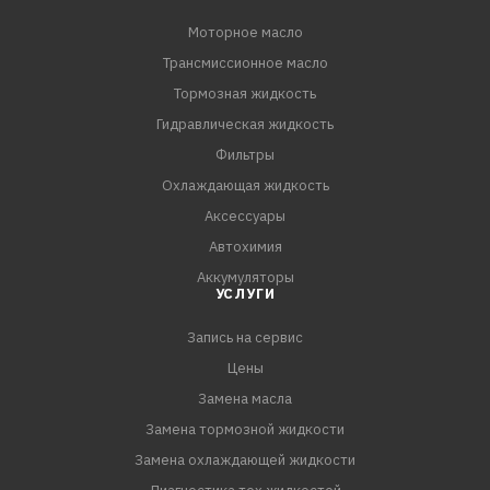
высокой степенью сжатия (GDI, TFSI и т.п.).
Моторное масло
Трансмиссионное масло
СПЕЦИФИКАЦИИ:
API SP
Тормозная жидкость
ILSAC GF-6
Гидравлическая жидкость
GM dexos1 Gen 2
Фильтры
Охлаждающая жидкость
Аксессуары
Автохимия
Аккумуляторы
УСЛУГИ
Запись на сервис
Цены
Замена масла
Замена тормозной жидкости
Замена охлаждающей жидкости